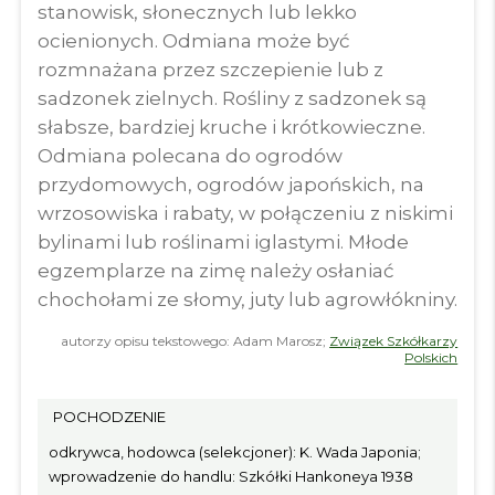
stanowisk, słonecznych lub lekko
ocienionych. Odmiana może być
rozmnażana przez szczepienie lub z
sadzonek zielnych. Rośliny z sadzonek są
słabsze, bardziej kruche i krótkowieczne.
Odmiana polecana do ogrodów
przydomowych, ogrodów japońskich, na
wrzosowiska i rabaty, w połączeniu z niskimi
bylinami lub roślinami iglastymi. Młode
egzemplarze na zimę należy osłaniać
chochołami ze słomy, juty lub agrowłókniny.
autorzy opisu tekstowego: Adam Marosz;
Związek Szkółkarzy
Polskich
POCHODZENIE
odkrywca, hodowca (selekcjoner): K. Wada Japonia;
wprowadzenie do handlu: Szkółki Hankoneya 1938