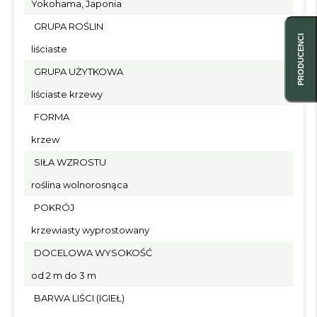
Yokohama, Japonia
GRUPA ROŚLIN
PRODUCENCI
liściaste
GRUPA UŻYTKOWA
liściaste krzewy
FORMA
krzew
SIŁA WZROSTU
roślina wolnorosnąca
POKRÓJ
krzewiasty wyprostowany
DOCELOWA WYSOKOŚĆ
od 2 m do 3 m
BARWA LIŚCI (IGIEŁ)