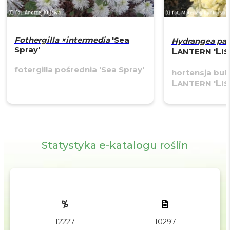
Fothergilla ×intermedia
'Sea
Hydrangea pan
Spray'
L
L
ANTERN
'
I
fotergilla pośrednia
'Sea Spray'
hortensja bu
L
L
ANTERN
'
I
Statystyka e-katalogu roślin
10297
12227