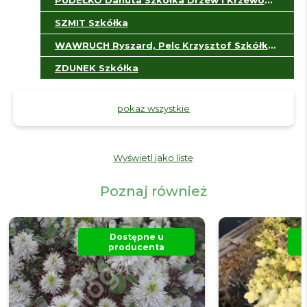
PUDEŁKO Danuta Szkółka Drzew i Krzewów Ozdobnych
SZMIT Szkółka
WAWRUCH Ryszard, Pelc Krzysztof Szkółka Roślin Owocowych i Ozdobnych w Pojemnikach „Józefina”
ZDUNEK Szkółka
pokaż wszystkie
Wyświetl jako listę
Poznaj również
Dostępne u
producenta