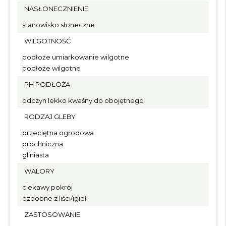
NASŁONECZNIENIE
stanowisko słoneczne
WILGOTNOŚĆ
podłoże umiarkowanie wilgotne
podłoże wilgotne
PH PODŁOŻA
odczyn lekko kwaśny do obojętnego
RODZAJ GLEBY
przeciętna ogrodowa
próchniczna
gliniasta
WALORY
ciekawy pokrój
ozdobne z liści/igieł
ZASTOSOWANIE