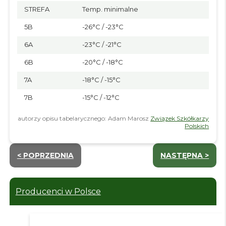
STREFA
Temp. minimalne
5B
-26°C / -23°C
6A
-23°C / -21°C
6B
-20°C / -18°C
7A
-18°C / -15°C
7B
-15°C / -12°C
autorzy opisu tabelarycznego: Adam Marosz
Związek Szkółkarzy
Polskich
< POPRZEDNIA
NASTĘPNA >
Producenci w Polsce