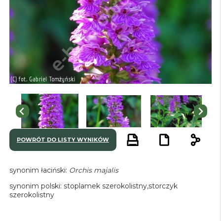
POWRÓT DO LISTY WYNIKÓW
synonim łaciński:
Orchis majalis
synonim polski:
stoplamek szerokolistny
,
storczyk
szerokolistny