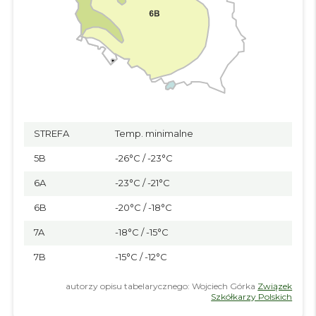
STREFA
Temp. minimalne
5B
-26°C / -23°C
6A
-23°C / -21°C
6B
-20°C / -18°C
7A
-18°C / -15°C
7B
-15°C / -12°C
autorzy opisu tabelarycznego: Wojciech Górka
Związek
Szkółkarzy Polskich