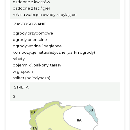
ozdobne z kwiatów
ozdobne z liści/igieł
roślina wabiąca owady zapylające
ZASTOSOWANIE
ogrody przydomowe
ogrody orientalne
ogrody wodne i bagienne
kompozycje naturalistyczne (parki i ogrody)
rabaty
pojemniki, balkony, tarasy
w grupach
soliter (pojedynczo)
STREFA
5