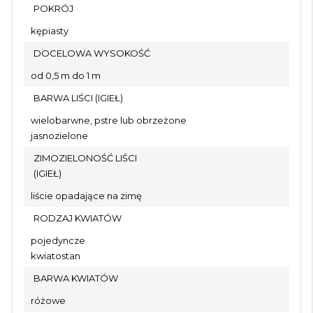
POKRÓJ
kępiasty
DOCELOWA WYSOKOŚĆ
od 0,5 m do 1 m
BARWA LIŚCI (IGIEŁ)
wielobarwne, pstre lub obrzeżone
jasnozielone
ZIMOZIELONOŚĆ LIŚCI
(IGIEŁ)
liście opadające na zimę
RODZAJ KWIATÓW
pojedyncze
kwiatostan
BARWA KWIATÓW
różowe