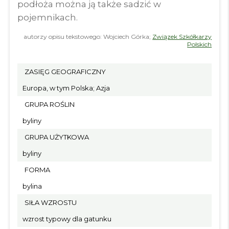
podłoża można ją także sadzić w
pojemnikach.
autorzy opisu tekstowego: Wojciech Górka;
Związek Szkółkarzy
Polskich
ZASIĘG GEOGRAFICZNY
Europa, w tym Polska; Azja
GRUPA ROŚLIN
byliny
GRUPA UŻYTKOWA
byliny
FORMA
bylina
SIŁA WZROSTU
wzrost typowy dla gatunku