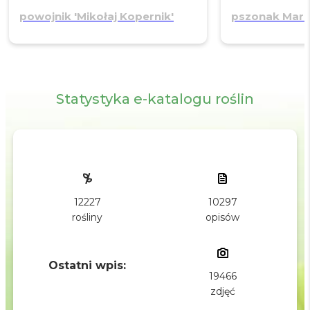
powojnik
'Mikołaj Kopernik'
pszonak Mars
Statystyka e-katalogu roślin
10297
12227
opisów
rośliny
Ostatni wpis:
19466
zdjęć