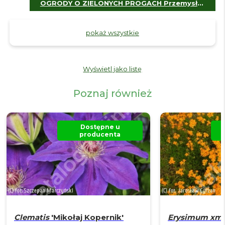
OGRODY O ZIELONYCH PROGACH Przemysław Godlewski - Szkółka Bylin
pokaż wszystkie
Wyświetl jako listę
Poznaj również
Dostępne u
producenta
Clematis
'Mikołaj Kopernik'
Erysimum xmar