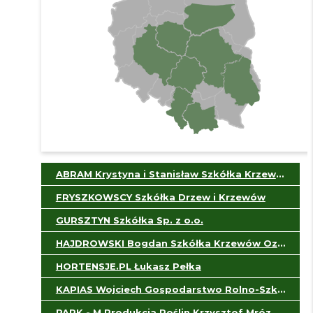
ABRAM Krystyna i Stanisław Szkółka Krzewów i Drzew Ozdobnych
FRYSZKOWSCY Szkółka Drzew i Krzewów
GURSZTYN Szkółka Sp. z o.o.
HAJDROWSKI Bogdan Szkółka Krzewów Ozdobnych i Róż
HORTENSJE.PL Łukasz Pełka
KAPIAS Wojciech Gospodarstwo Rolno-Szkółkarskie
PARK - M Produkcja Roślin Krzysztof Mróz