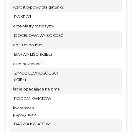
wzrost typowy dla gatunku
POKRÓJ
drzewiasty rozłożysty
DOCELOWA WYSOKOŚĆ
od 10 m do 15 m
BARWA LIŚCI (IGIEŁ)
ciemnozielone
ZIMOZIELONOŚĆ LIŚCI
(IGIEŁ)
liście opadające na zimę
RODZAJ KWIATÓW
kwiatostan
pojedyncze
BARWA KWIATÓW