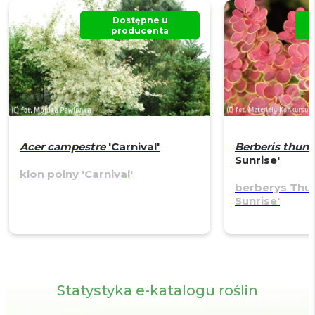
Dostępne u
producenta
Acer campestre
'Carnival'
Berberis thun
Sunrise'
klon polny
'Carnival'
berberys Th
Sunrise'
Statystyka e-katalogu roślin