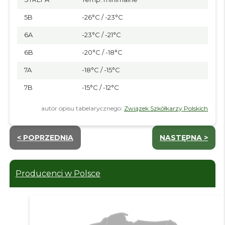
5B
-26°C / -23°C
6A
-23°C / -21°C
6B
-20°C / -18°C
7A
-18°C / -15°C
7B
-15°C / -12°C
autor opisu tabelarycznego:
Związek Szkółkarzy Polskich
< POPRZEDNIA
NASTĘPNA >
Producenci w Polsce