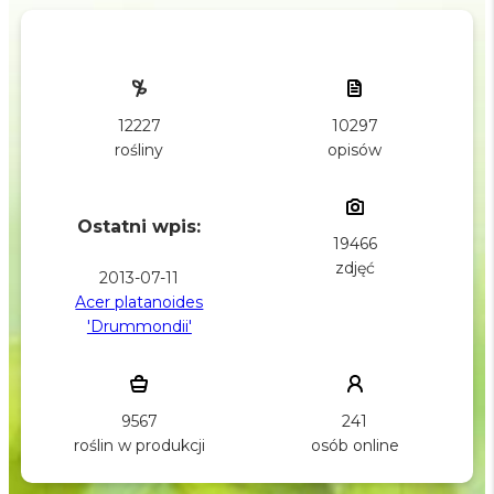
10297
12227
opisów
rośliny
Ostatni wpis:
19466
zdjęć
2013-07-11
Acer platanoides
'Drummondii'
9567
241
roślin w produkcji
osób online