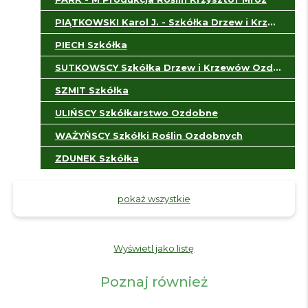
PIĄTKOWSKI Karol J. - Szkółka Drzew i Krzewów
PIECH Szkółka
SUTKOWSCY Szkółka Drzew i Krzewów Ozdobnych
SZMIT Szkółka
ULIŃSCY Szkółkarstwo Ozdobne
WAŻYŃSCY Szkółki Roślin Ozdobnych
ZDUNEK Szkółka
pokaż wszystkie
Wyświetl jako listę
Poznaj również