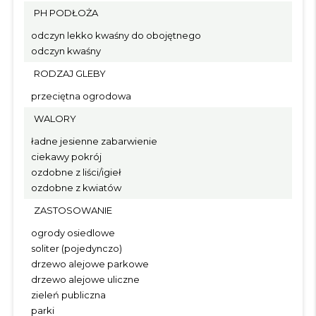
PH PODŁOŻA
odczyn lekko kwaśny do obojętnego
odczyn kwaśny
RODZAJ GLEBY
przeciętna ogrodowa
WALORY
ładne jesienne zabarwienie
ciekawy pokrój
ozdobne z liści/igieł
ozdobne z kwiatów
ZASTOSOWANIE
ogrody osiedlowe
soliter (pojedynczo)
drzewo alejowe parkowe
drzewo alejowe uliczne
zieleń publiczna
parki